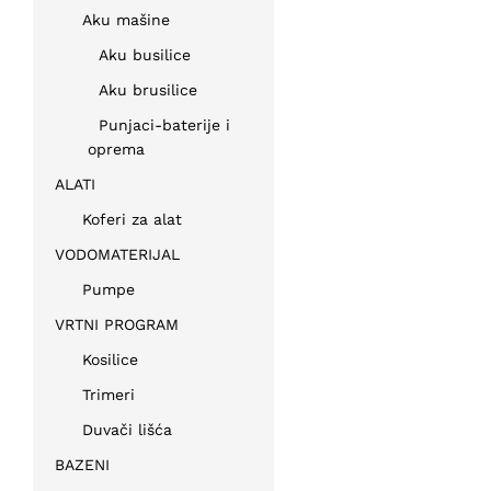
Aku mašine
Aku busilice
Aku brusilice
Punjaci-baterije i
oprema
ALATI
Koferi za alat
VODOMATERIJAL
Pumpe
VRTNI PROGRAM
Kosilice
Trimeri
Duvači lišća
BAZENI