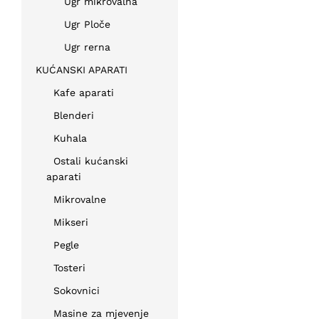
Ugr mikrovalna
Ugr Ploče
Ugr rerna
KUĆANSKI APARATI
Kafe aparati
Blenderi
Kuhala
Ostali kućanski
aparati
Mikrovalne
Mikseri
Pegle
Tosteri
Sokovnici
Masine za mjevenje