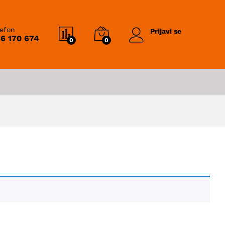
lefon
Prijavi se
6 170 674
0
0