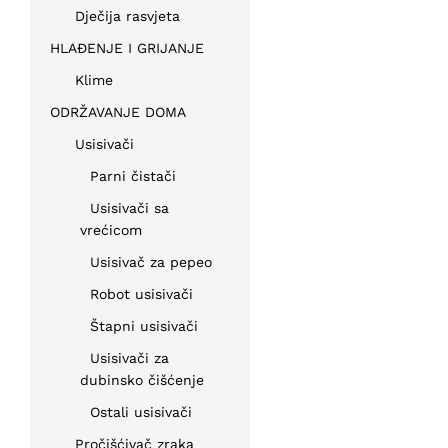
Dječija rasvjeta
HLAĐENJE I GRIJANJE
Klime
ODRŽAVANJE DOMA
Usisivači
Parni čistači
Usisivači sa
vrećicom
Usisivač za pepeo
Robot usisivači
Štapni usisivači
Usisivači za
dubinsko čišćenje
Ostali usisivači
Pročišćivač zraka