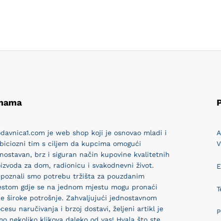
 nama
P
davnica1.com je web shop koji je osnovao mladi i
A
biciozni tim s ciljem da kupcima omogući
V
nostavan, brz i siguran način kupovine kvalitetnih
izvoda za dom, radionicu i svakodnevni život.
E
epoznali smo potrebu tržišta za pouzdanim
estom gdje se na jednom mjestu mogu pronaći
T
e široke potrošnje. Zahvaljujući jednostavnom
cesu naručivanja i brzoj dostavi, željeni artikl je
P
o nekoliko klikova daleko od vas! Hvala što ste