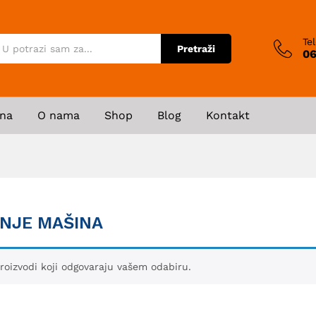
Te
Pretraži
06
na
O nama
Shop
Blog
Kontakt
NJE MAŠINA
roizvodi koji odgovaraju vašem odabiru.