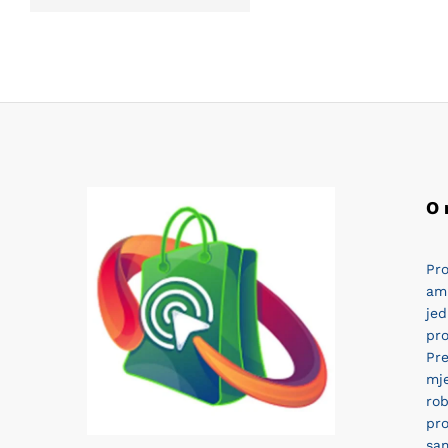
O
Pro
am
jed
pro
Pr
mj
rob
pro
sam