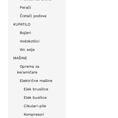
Perači
Čistači podova
KUPATILO
Bojleri
Vodokotlici
Wc solje
MAŠINE
Oprema za
keramičare
Električne mašine
Elek brusilice
Elek busilice
Cikulari-pile
Kompresori