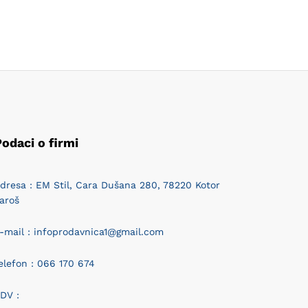
odaci o firmi
dresa : EM Stil, Cara Dušana 280, 78220 Kotor
aroš
-mail : infoprodavnica1@gmail.com
elefon : 066 170 674
DV :