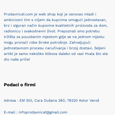
Prodavnica1.com je web shop koji je osnovao mladi i
ambiciozni tim s ciljem da kupcima omogući jednostavan,
brz i siguran način kupovine kvalitetnih proizvoda za dom,
radionicu i svakodnevni život. Prepoznali smo potrebu
tržišta za pouzdanim mjestom gdje se na jednom mjestu
mogu pronaći robe široke potrošnje. Zahvaljujući
jednostavnom procesu naručivanja i brzoj dostavi, željeni
artikl je samo nekoliko klikova daleko od vas! Hvala što ste
dio naše priče!
Podaci o firmi
Adresa : EM Stil, Cara Dušana 280, 78220 Kotor Varoš
E-mail : infoprodavnica1@gmail.com