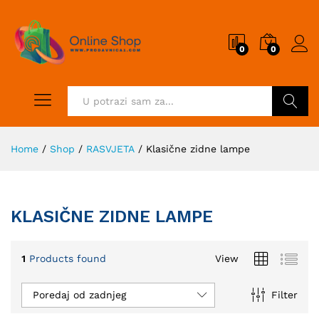
0
0
Pretraži
Home
/
Shop
/
RASVJETA
/
Klasične zidne lampe
KLASIČNE ZIDNE LAMPE
1
Products found
View
Poredaj od zadnjeg
Filter