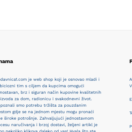
 nama
P
davnica1.com je web shop koji je osnovao mladi i
A
biciozni tim s ciljem da kupcima omogući
V
nostavan, brz i siguran način kupovine kvalitetnih
izvoda za dom, radionicu i svakodnevni život.
E
epoznali smo potrebu tržišta za pouzdanim
estom gdje se na jednom mjestu mogu pronaći
T
e široke potrošnje. Zahvaljujući jednostavnom
cesu naručivanja i brzoj dostavi, željeni artikl je
P
o nekoliko klikova daleko od vas! Hvala što ste