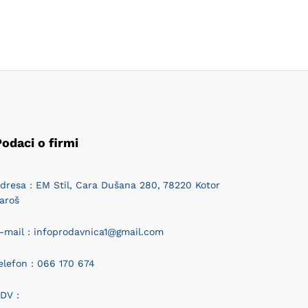
odaci o firmi
dresa : EM Stil, Cara Dušana 280, 78220 Kotor
aroš
-mail : infoprodavnica1@gmail.com
elefon : 066 170 674
DV :