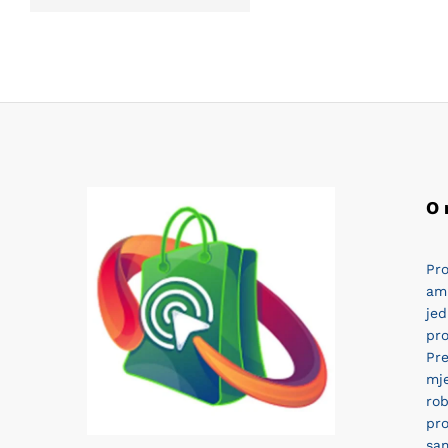
O
Pro
am
jed
pro
Pr
mj
rob
pro
sam