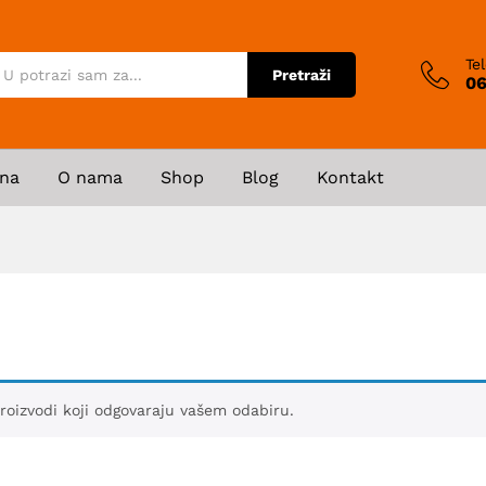
Te
Pretraži
06
na
O nama
Shop
Blog
Kontakt
roizvodi koji odgovaraju vašem odabiru.