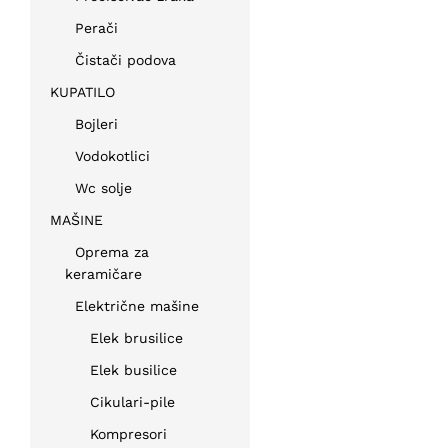
Perači
Čistači podova
KUPATILO
Bojleri
Vodokotlici
Wc solje
MAŠINE
Oprema za
keramičare
Električne mašine
Elek brusilice
Elek busilice
Cikulari-pile
Kompresori