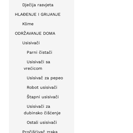
Dječija rasvjeta
HLAĐENJE I GRIJANJE
Klime
ODRŽAVANJE DOMA
Usisivači
Parni čistači
Usisivači sa
vrećicom
Usisivač za pepeo
Robot usisivači
Štapni usisivači
Usisivači za
dubinsko čišćenje
Ostali usisivači
Pročišćivač zraka