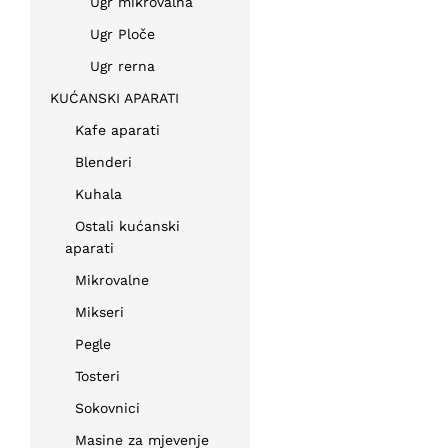
Ugr mikrovalna
Ugr Ploče
Ugr rerna
KUĆANSKI APARATI
Kafe aparati
Blenderi
Kuhala
Ostali kućanski
aparati
Mikrovalne
Mikseri
Pegle
Tosteri
Sokovnici
Masine za mjevenje