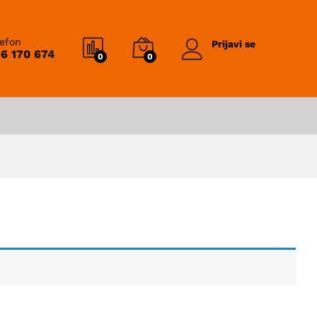
lefon
Prijavi se
6 170 674
0
0