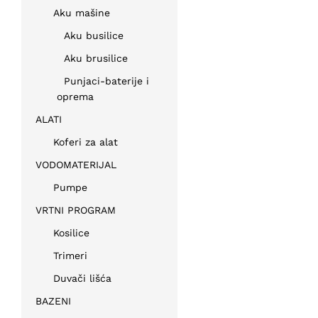
Aku mašine
Aku busilice
Aku brusilice
Punjaci-baterije i
oprema
ALATI
Koferi za alat
VODOMATERIJAL
Pumpe
VRTNI PROGRAM
Kosilice
Trimeri
Duvači lišća
BAZENI