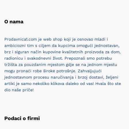
O nama
Prodavnica1.com je web shop koji je osnovao mladi i
ambiciozni tim s ciljem da kupcima omogući jednostavan,
brz i siguran način kupovine kvalitetnih proizvoda za dom,
radionicu i svakodnevni život. Prepoznali smo potrebu
tržišta za pouzdanim mjestom gdje se na jednom mjestu
mogu pronaći robe široke potrošnje. Zahvaljujući
jednostavnom procesu naručivanja i brzoj dostavi, željeni
artikl je samo nekoliko klikova daleko od vas! Hvala što ste
dio naše priče!
Podaci o firmi