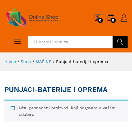
0
0
Pretraži
Home
/
Shop
/
MAŠINE
/
Punjaci-baterije i oprema
PUNJACI-BATERIJE I OPREMA
Nisu pronađeni proizvodi koji odgovaraju vašem
odabiru.