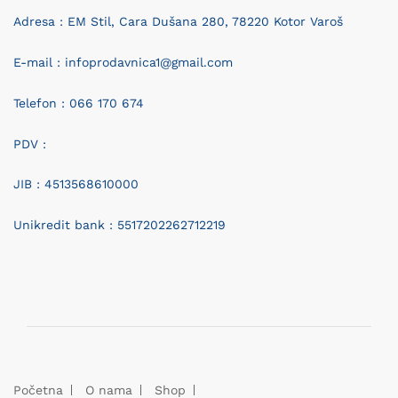
Adresa : EM Stil, Cara Dušana 280, 78220 Kotor Varoš
E-mail : infoprodavnica1@gmail.com
Telefon : 066 170 674
PDV :
JIB : 4513568610000
Unikredit bank : 5517202262712219
Početna
O nama
Shop