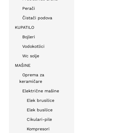
Perači
Čistači podova
KUPATILO
Bojleri
Vodokotlici
Wc solje
MAŠINE
Oprema za
keramičare
Električne mašine
Elek brusilice
Elek busilice
Cikulari-pile
Kompresori