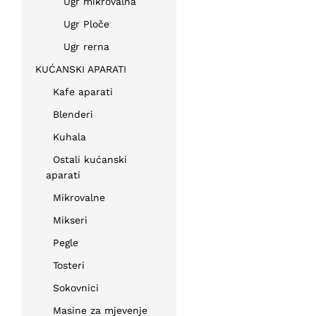
Ugr mikrovalna
Ugr Ploče
Ugr rerna
KUĆANSKI APARATI
Kafe aparati
Blenderi
Kuhala
Ostali kućanski
aparati
Mikrovalne
Mikseri
Pegle
Tosteri
Sokovnici
Masine za mjevenje