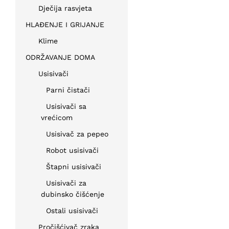
Dječija rasvjeta
HLAĐENJE I GRIJANJE
Klime
ODRŽAVANJE DOMA
Usisivači
Parni čistači
Usisivači sa
vrećicom
Usisivač za pepeo
Robot usisivači
Štapni usisivači
Usisivači za
dubinsko čišćenje
Ostali usisivači
Pročišćivač zraka