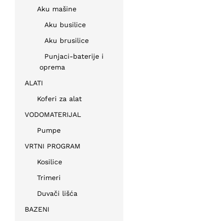
Aku mašine
Aku busilice
Aku brusilice
Punjaci-baterije i
oprema
ALATI
Koferi za alat
VODOMATERIJAL
Pumpe
VRTNI PROGRAM
Kosilice
Trimeri
Duvači lišća
BAZENI