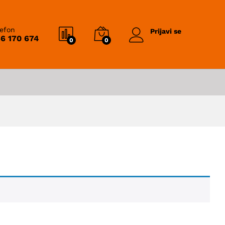
lefon
Prijavi se
6 170 674
0
0