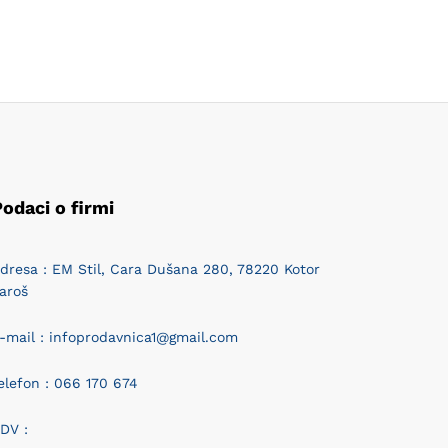
odaci o firmi
dresa : EM Stil, Cara Dušana 280, 78220 Kotor
aroš
-mail : infoprodavnica1@gmail.com
elefon : 066 170 674
DV :