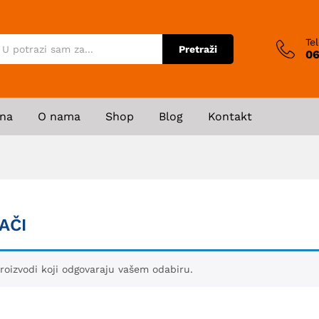
Te
Pretraži
06
na
O nama
Shop
Blog
Kontakt
AČI
roizvodi koji odgovaraju vašem odabiru.