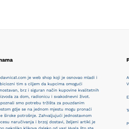
 nama
P
davnica1.com je web shop koji je osnovao mladi i
A
biciozni tim s ciljem da kupcima omogući
V
nostavan, brz i siguran način kupovine kvalitetnih
izvoda za dom, radionicu i svakodnevni život.
E
epoznali smo potrebu tržišta za pouzdanim
estom gdje se na jednom mjestu mogu pronaći
T
e široke potrošnje. Zahvaljujući jednostavnom
cesu naručivanja i brzoj dostavi, željeni artikl je
P
o nekoliko klikova daleko od vas! Hvala što ste