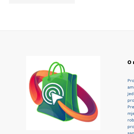
O
Pro
am
jed
pro
Pr
mj
rob
pro
sam