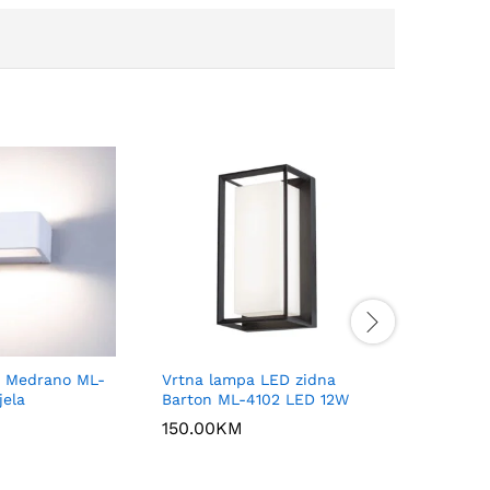
a Medrano ML-
Vrtna lampa LED zidna
Vrtna la
jela
Barton ML-4102 LED 12W
Lanny M
IP65
150.00
KM
120.00
K