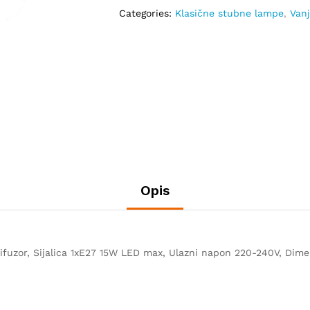
ML-
Categories:
Klasične stubne lampe
,
Vanj
5805-
H680
quantity
Opis
 difuzor, Sijalica 1xE27 15W LED max, Ulazni napon 220-240V, Di