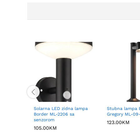
Solarna LED zidna lampa
Stubna lampa E
Border ML-2206 sa
Gregory ML-09
senzorom
123.00
KM
105.00
KM