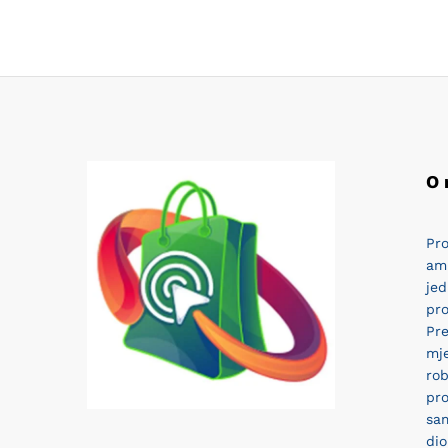
O
Pro
am
jed
pro
Pr
mj
rob
pro
sam
dio