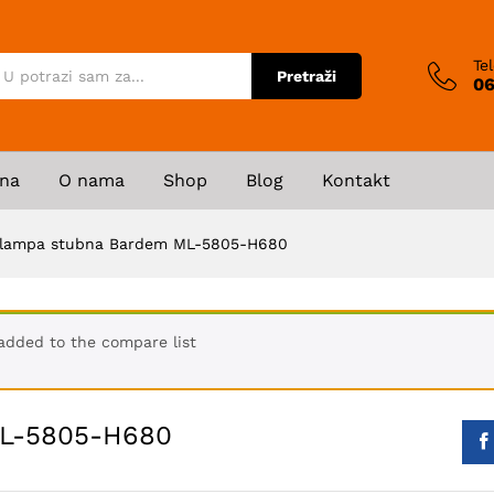
Te
Pretraži
06
na
O nama
Shop
Blog
Kontakt
 lampa stubna Bardem ML-5805-H680
dded to the compare list
ML-5805-H680