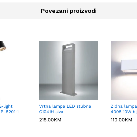
Povezani proizvodi
-light
Vrtna lampa LED stubna
Zidna lamp
-PL8201-1
C1041H siva
4005 10W bi
215.00
KM
110.00
KM