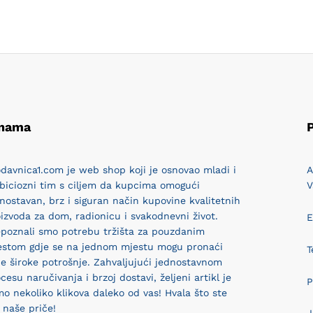
 nama
P
davnica1.com je web shop koji je osnovao mladi i
A
biciozni tim s ciljem da kupcima omogući
V
nostavan, brz i siguran način kupovine kvalitetnih
izvoda za dom, radionicu i svakodnevni život.
E
epoznali smo potrebu tržišta za pouzdanim
estom gdje se na jednom mjestu mogu pronaći
T
e široke potrošnje. Zahvaljujući jednostavnom
cesu naručivanja i brzoj dostavi, željeni artikl je
P
o nekoliko klikova daleko od vas! Hvala što ste
 naše priče!