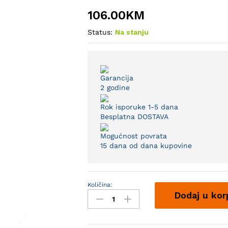
106.00
KM
Status:
Na stanju
Garancija
2 godine
Rok isporuke 1-5 dana
Besplatna DOSTAVA
Mogućnost povrata
15 dana od dana kupovine
Količina:
Vrtna
Dodaj u kor
lampa
stubna
Bardem