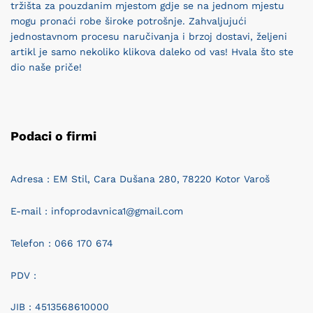
tržišta za pouzdanim mjestom gdje se na jednom mjestu
mogu pronaći robe široke potrošnje. Zahvaljujući
jednostavnom procesu naručivanja i brzoj dostavi, željeni
artikl je samo nekoliko klikova daleko od vas! Hvala što ste
dio naše priče!
Podaci o firmi
Adresa : EM Stil, Cara Dušana 280, 78220 Kotor Varoš
E-mail : infoprodavnica1@gmail.com
Telefon : 066 170 674
PDV :
JIB : 4513568610000