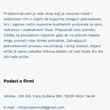
Prodavnica1.com je web shop koji je osnovao mladi i
ambiciozni tim s ciljem da kupcima omogući jednostavan,
brz i siguran način kupovine kvalitetnih proizvoda za dom,
radionicu i svakodnevni život. Prepoznali smo potrebu
tržišta za pouzdanim mjestom gdje se na jednom mjestu
mogu pronaći robe široke potrošnje. Zahvaljujući
jednostavnom procesu naručivanja i brzoj dostavi, željeni
artikl je samo nekoliko klikova daleko od vas! Hvala što ste
dio naše priče!
Podaci o firmi
Adresa : EM Stil, Cara Dušana 280, 78220 Kotor Varoš
E-mail : infoprodavnica1@gmail.com