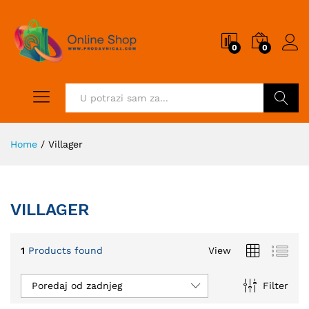
0
0
Pretraži
Home
/
Villager
VILLAGER
1
Products found
View
Poredaj od zadnjeg
Filter