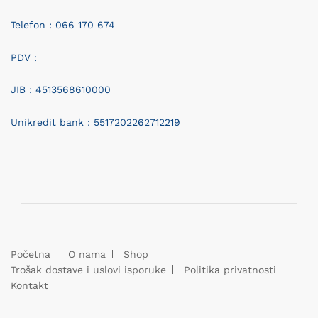
Telefon : 066 170 674
PDV :
JIB : 4513568610000
Unikredit bank : 5517202262712219
Početna
O nama
Shop
Trošak dostave i uslovi isporuke
Politika privatnosti
Kontakt