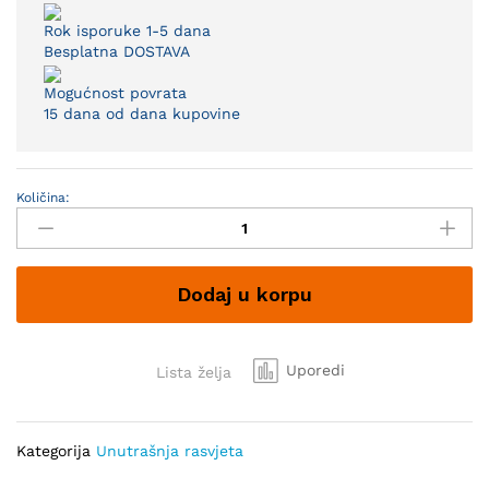
Rok isporuke 1-5 dana
Besplatna DOSTAVA
Mogućnost povrata
15 dana od dana kupovine
Količina:
Luster
Boghart
ML-
CB84-
Dodaj u korpu
10C
quantity
Uporedi
Lista želja
Kategorija
Unutrašnja rasvjeta