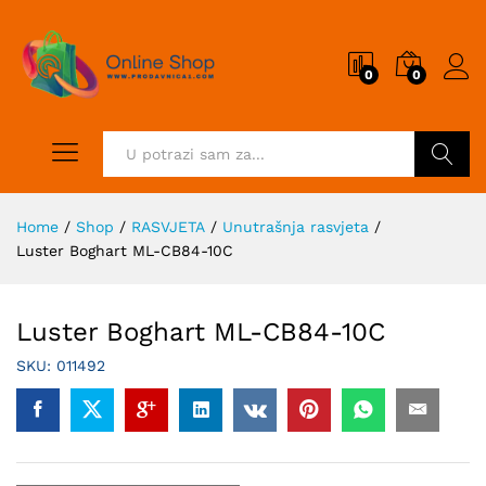
0
0
Pretraži
Home
/
Shop
/
RASVJETA
/
Unutrašnja rasvjeta
/
Luster Boghart ML-CB84-10C
Luster Boghart ML-CB84-10C
SKU:
011492