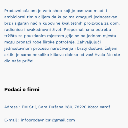
Prodavnica1.com je web shop koji je osnovao mladi i
ambiciozni tim s ciljem da kupcima omogući jednostavan,
brz i siguran način kupovine kvalitetnih proizvoda za dom,
radionicu i svakodnevni život. Prepoznali smo potrebu
tržišta za pouzdanim mjestom gdje se na jednom mjestu
mogu pronaći robe široke potrošnje. Zahvaljujući
jednostavnom procesu naručivanja i brzoj dostavi, željeni
artikl je samo nekoliko klikova daleko od vas! Hvala što ste
dio naše priče!
Podaci o firmi
Adresa : EM Stil, Cara Dušana 280, 78220 Kotor Varoš
E-mail : infoprodavnica1@gmail.com