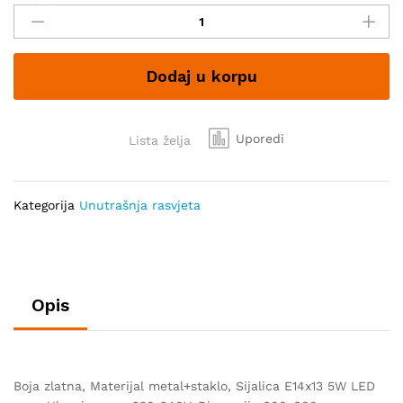
Taylor
ML-
PB77-
Dodaj u korpu
13
quantity
Uporedi
Lista želja
Kategorija
Unutrašnja rasvjeta
Opis
Boja zlatna, Materijal metal+staklo, Sijalica E14x13 5W LED