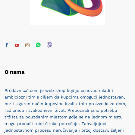
O nama
Prodavnica1.com je web shop koji je osnovao mladi i
ambiciozni tim s ciljem da kupcima omogući jednostavan,
brz i siguran način kupovine kvalitetnih proizvoda za dom,
radionicu i svakodnevni život. Prepoznali smo potrebu
tržišta za pouzdanim mjestom gdje se na jednom mjestu
mogu pronaći robe široke potrošnje. Zahvaljujući
jednostavnom procesu naručivanja i brzoj dostavi, željeni