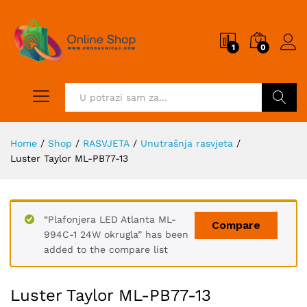
1
0
Pretraži
Home
/
Shop
/
RASVJETA
/
Unutrašnja rasvjeta
/
Luster Taylor ML-PB77-13
“Plafonjera LED Atlanta ML-
Compare
994C-1 24W okrugla” has been
added to the compare list
Luster Taylor ML-PB77-13