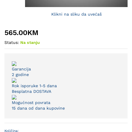
Klikni na sliku da uvećaš
565.00
KM
Status:
Na stanju
Garancija
2 godine
Rok isporuke 1-5 dana
Besplatna DOSTAVA
Mogućnost povrata
15 dana od dana kupovine
Količina:
Luster