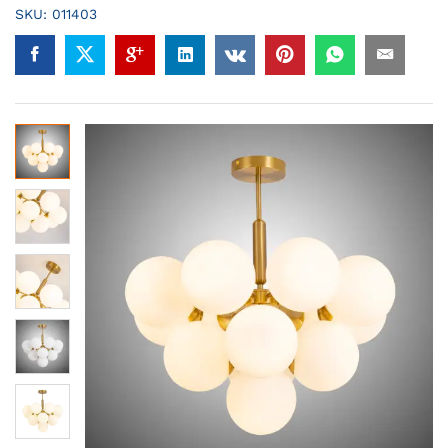
SKU:
011403