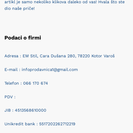
artikl je samo nekoliko klikova daleko od vas! Hvala što ste
dio naše priče!
Podaci o firmi
Adresa : EM Stil, Cara Dušana 280, 78220 Kotor Varoš
E-mail : infoprodavnica1@gmail.com
Telefon : 066 170 674
PDV :
JIB : 4513568610000
Unikredit bank : 5517202262712219