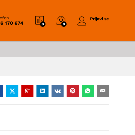
lefon
Prijavi se
6 170 674
0
0