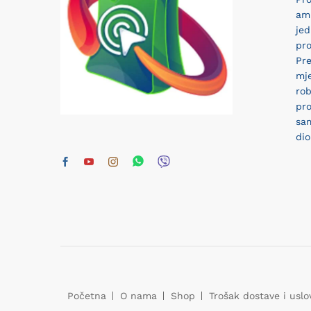
am
jed
pro
Pr
mj
rob
pro
sam
dio
Početna
O nama
Shop
Trošak dostave i uslo