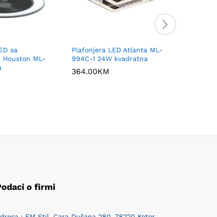
LED sa
Plafonjera LED Atlanta ML-
Plafonjer
m Houston ML-
994C-1 24W kvadratna
Strauss 
a
CCT Tamn
364.00
KM
130.00
K
odaci o firmi
dresa : EM Stil, Cara Dušana 280, 78220 Kotor