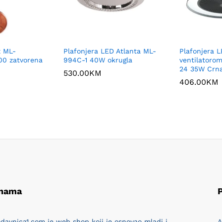
x ML-
Plafonjera LED Atlanta ML-
Plafonjera 
00 zatvorena
994C-1 40W okrugla
ventilatoro
24 35W Crn
530.00
KM
406.00
KM
 nama
P
davnica1.com je web shop koji je osnovao mladi i
A