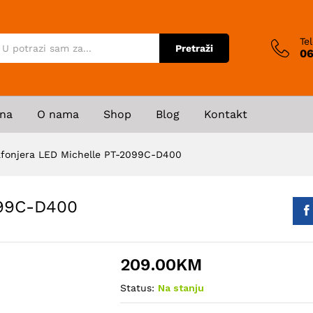
Te
Pretraži
06
na
O nama
Shop
Blog
Kontakt
afonjera LED Michelle PT-2099C-D400
099C-D400
209.00
KM
Status:
Na stanju