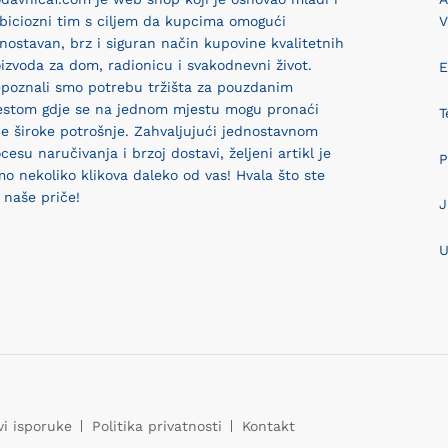
biciozni tim s ciljem da kupcima omogući
V
nostavan, brz i siguran način kupovine kvalitetnih
izvoda za dom, radionicu i svakodnevni život.
E
epoznali smo potrebu tržišta za pouzdanim
estom gdje se na jednom mjestu mogu pronaći
T
e široke potrošnje. Zahvaljujući jednostavnom
cesu naručivanja i brzoj dostavi, željeni artikl je
P
o nekoliko klikova daleko od vas! Hvala što ste
 naše priče!
J
U
vi isporuke
Politika privatnosti
Kontakt