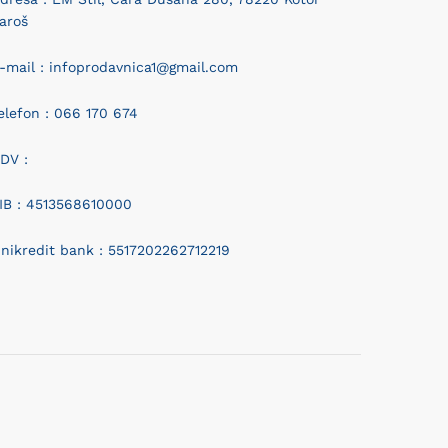
aroš
-mail : infoprodavnica1@gmail.com
elefon : 066 170 674
DV :
IB : 4513568610000
nikredit bank : 5517202262712219