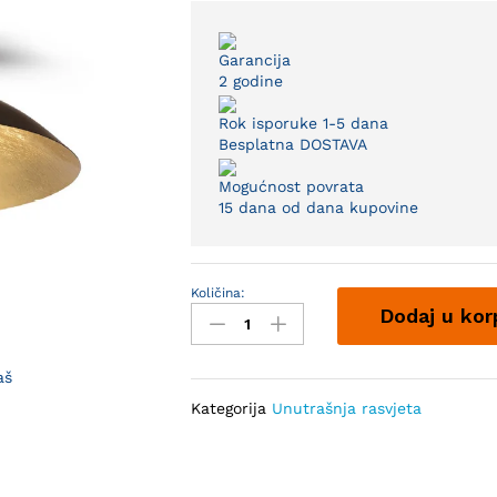
Garancija
2 godine
Rok isporuke 1-5 dana
Besplatna DOSTAVA
Mogućnost povrata
15 dana od dana kupovine
Količina:
Plafonjera
Dodaj u kor
LED
Michelle
PT-
aš
2099C-
Kategorija
Unutrašnja rasvjeta
D400
quantity