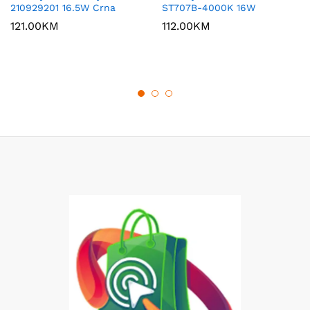
210929201 16.5W Crna
ST707B-4000K 16W
121.00
KM
112.00
KM