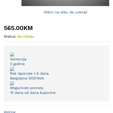
Klikni na sliku da uvećaš
565.00
KM
Status:
Na stanju
Garancija
2 godine
Rok isporuke 1-5 dana
Besplatna DOSTAVA
Mogućnost povrata
15 dana od dana kupovine
Količina:
Luster