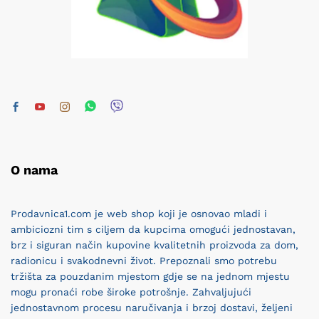
O nama
Prodavnica1.com je web shop koji je osnovao mladi i
ambiciozni tim s ciljem da kupcima omogući jednostavan,
brz i siguran način kupovine kvalitetnih proizvoda za dom,
radionicu i svakodnevni život. Prepoznali smo potrebu
tržišta za pouzdanim mjestom gdje se na jednom mjestu
mogu pronaći robe široke potrošnje. Zahvaljujući
jednostavnom procesu naručivanja i brzoj dostavi, željeni