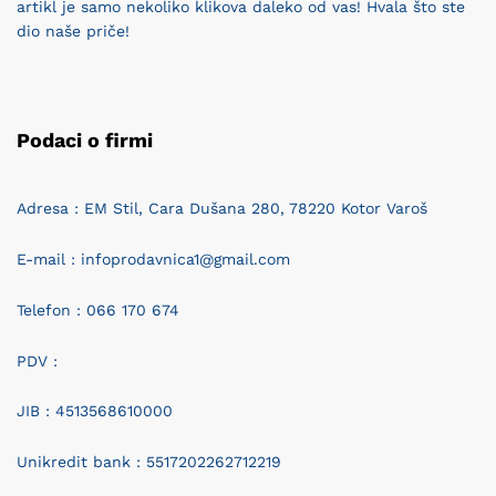
artikl je samo nekoliko klikova daleko od vas! Hvala što ste
dio naše priče!
Podaci o firmi
Adresa : EM Stil, Cara Dušana 280, 78220 Kotor Varoš
E-mail : infoprodavnica1@gmail.com
Telefon : 066 170 674
PDV :
JIB : 4513568610000
Unikredit bank : 5517202262712219