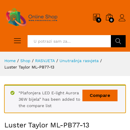
1
0
Pretraži
Home
/
Shop
/
RASVJETA
/
Unutrašnja rasvjeta
/
Luster Taylor ML-PB77-13
“Plafonjera LED E-light Aurora
Compare
36W bijela” has been added to
the compare list
Luster Taylor ML-PB77-13