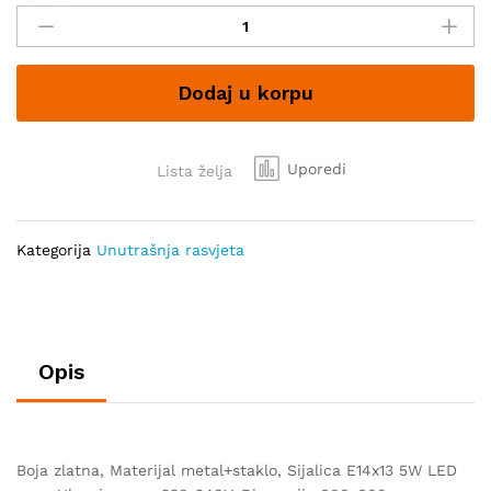
Taylor
ML-
PB77-
Dodaj u korpu
13
quantity
Uporedi
Lista želja
Kategorija
Unutrašnja rasvjeta
Opis
Boja zlatna, Materijal metal+staklo, Sijalica E14x13 5W LED