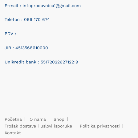
E-mail : infoprodavnica1@gmail.com
Telefon : 066 170 674
PDV :
JIB : 4513568610000
Unikredit bank : 5517202262712219
Početna
O nama
Shop
Trošak dostave i uslovi isporuke
Politika privatnosti
Kontakt