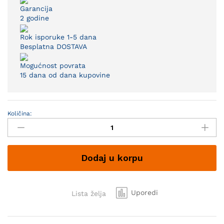
Garancija
2 godine
Rok isporuke 1-5 dana
Besplatna DOSTAVA
Mogućnost povrata
15 dana od dana kupovine
Količina:
Plafonjera
LED
Devina
ML-
Dodaj u korpu
200802
quantity
Uporedi
Lista želja