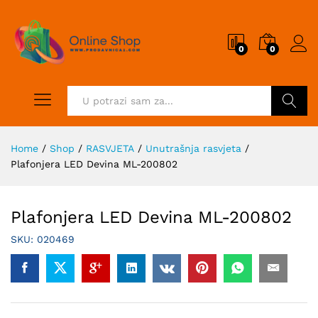
0
0
Pretraži
Home
/
Shop
/
RASVJETA
/
Unutrašnja rasvjeta
/
Plafonjera LED Devina ML-200802
Plafonjera LED Devina ML-200802
SKU:
020469