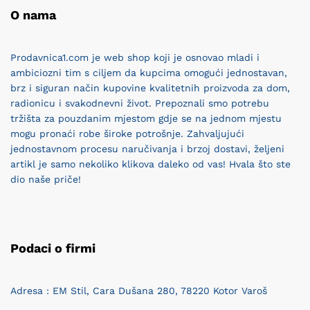
O nama
Prodavnica1.com je web shop koji je osnovao mladi i
ambiciozni tim s ciljem da kupcima omogući jednostavan,
brz i siguran način kupovine kvalitetnih proizvoda za dom,
radionicu i svakodnevni život. Prepoznali smo potrebu
tržišta za pouzdanim mjestom gdje se na jednom mjestu
mogu pronaći robe široke potrošnje. Zahvaljujući
jednostavnom procesu naručivanja i brzoj dostavi, željeni
artikl je samo nekoliko klikova daleko od vas! Hvala što ste
dio naše priče!
Podaci o firmi
Adresa : EM Stil, Cara Dušana 280, 78220 Kotor Varoš