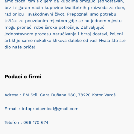
ambiciozni tim s ciljem da kupcima omogući jednostavan,
brz i siguran način kupovine kvalitetnih proizvoda za dom,
radionicu i svakodnevni život. Prepoznali smo potrebu
tržišta za pouzdanim mjestom gdje se na jednom mjestu
mogu pronaći robe široke potrošnje. Zahvaljujući
jednostavnom procesu naručivanja i brzoj dostavi, željeni
artikl je samo nekoliko klikova daleko od vas! Hvala što ste
dio naše priče!
Podaci o firmi
Adresa : EM Stil, Cara Dušana 280, 78220 Kotor Varoš
E-mail : infoprodavnica1@gmail.com
Telefon : 066 170 674