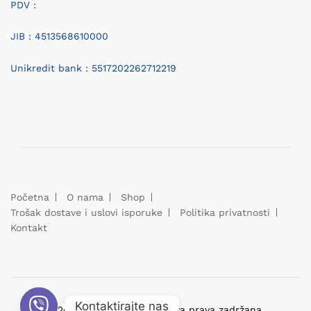
PDV :
JIB : 4513568610000
Unikredit bank : 5517202262712219
Početna
O nama
Shop
Trošak dostave i uslovi isporuke
Politika privatnosti
Kontakt
Kontaktirajte nas
© 2025 prodavnica1.com. Sva prava zadržana.