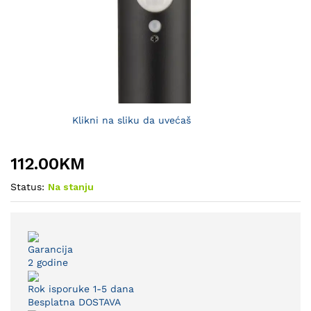
Klikni na sliku da uvećaš
112.00
KM
Status:
Na stanju
Garancija
2 godine
Rok isporuke 1-5 dana
Besplatna DOSTAVA