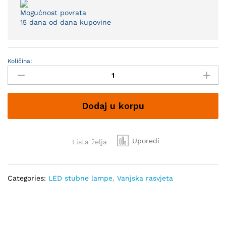
Mogućnost povrata
15 dana od dana kupovine
Količina:
Solarna
LED
stubna
lampa
Dodaj u korpu
Border
ML-
2207AP
sa
Uporedi
Lista želja
senzorom
quantity
Categories:
LED stubne lampe
,
Vanjska rasvjeta