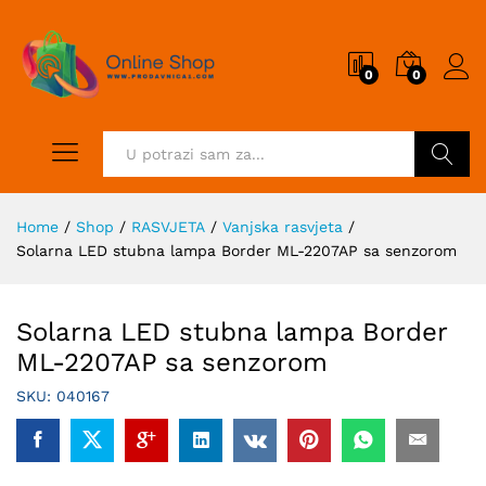
0
0
Pretraži
Home
/
Shop
/
RASVJETA
/
Vanjska rasvjeta
/
Solarna LED stubna lampa Border ML-2207AP sa senzorom
Solarna LED stubna lampa Border
ML-2207AP sa senzorom
SKU:
040167