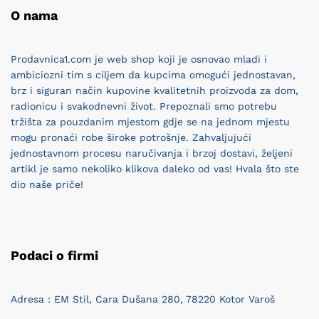
O nama
Prodavnica1.com je web shop koji je osnovao mladi i
ambiciozni tim s ciljem da kupcima omogući jednostavan,
brz i siguran način kupovine kvalitetnih proizvoda za dom,
radionicu i svakodnevni život. Prepoznali smo potrebu
tržišta za pouzdanim mjestom gdje se na jednom mjestu
mogu pronaći robe široke potrošnje. Zahvaljujući
jednostavnom procesu naručivanja i brzoj dostavi, željeni
artikl je samo nekoliko klikova daleko od vas! Hvala što ste
dio naše priče!
Podaci o firmi
Adresa : EM Stil, Cara Dušana 280, 78220 Kotor Varoš