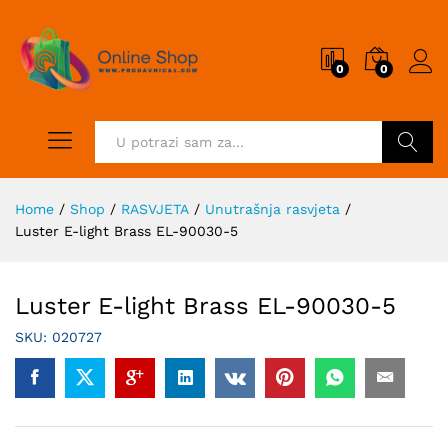
0
0
Pretraži
Home
/
Shop
/
RASVJETA
/
Unutrašnja rasvjeta
/
Luster E-light Brass EL-90030-5
Luster E-light Brass EL-90030-5
SKU:
020727