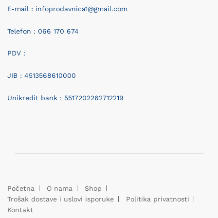
E-mail : infoprodavnica1@gmail.com
Telefon : 066 170 674
PDV :
JIB : 4513568610000
Unikredit bank : 5517202262712219
Početna
O nama
Shop
Trošak dostave i uslovi isporuke
Politika privatnosti
Kontakt