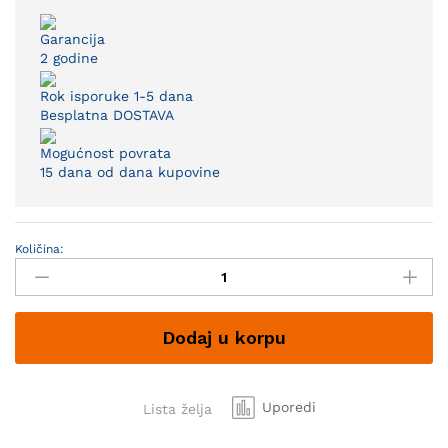
Garancija
2 godine
Rok isporuke 1-5 dana
Besplatna DOSTAVA
Mogućnost povrata
15 dana od dana kupovine
Količina:
Luster
E-
light
Brass
Dodaj u korpu
EL-
90030-
5
quantity
Uporedi
Lista želja