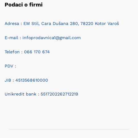
Podaci o firmi
Adresa : EM Stil, Cara Dušana 280, 78220 Kotor Varoš
E-mail : infoprodavnica1@gmail.com
Telefon : 066 170 674
PDV :
JIB : 4513568610000
Unikredit bank : 5517202262712219