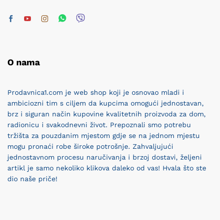
O nama
Prodavnica1.com je web shop koji je osnovao mladi i
ambiciozni tim s ciljem da kupcima omogući jednostavan,
brz i siguran način kupovine kvalitetnih proizvoda za dom,
radionicu i svakodnevni život. Prepoznali smo potrebu
tržišta za pouzdanim mjestom gdje se na jednom mjestu
mogu pronaći robe široke potrošnje. Zahvaljujući
jednostavnom procesu naručivanja i brzoj dostavi, željeni
artikl je samo nekoliko klikova daleko od vas! Hvala što ste
dio naše priče!