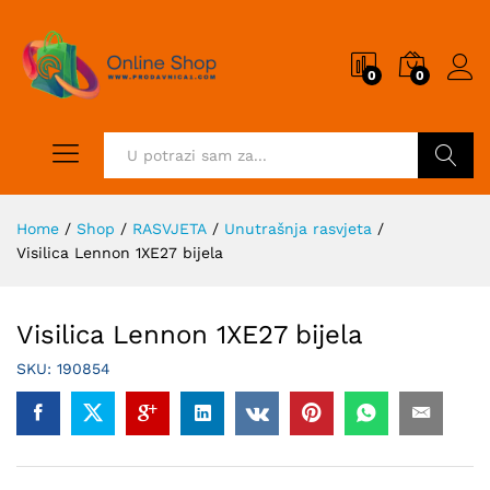
0
0
Pretraži
Home
/
Shop
/
RASVJETA
/
Unutrašnja rasvjeta
/
Visilica Lennon 1XE27 bijela
Visilica Lennon 1XE27 bijela
SKU:
190854