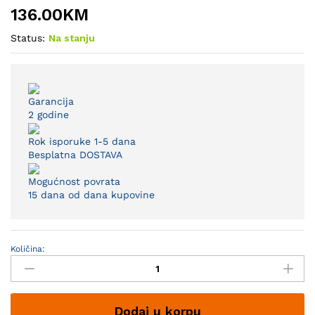
136.00
KM
Status:
Na stanju
Garancija
2 godine
Rok isporuke 1-5 dana
Besplatna DOSTAVA
Mogućnost povrata
15 dana od dana kupovine
Količina:
Visilica
Lennon
1XE27
bijela
Dodaj u korpu
quantity