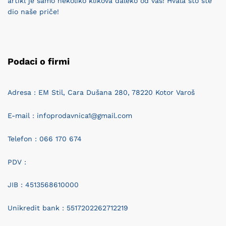
artikl je samo nekoliko klikova daleko od vas! Hvala što ste
dio naše priče!
Podaci o firmi
Adresa : EM Stil, Cara Dušana 280, 78220 Kotor Varoš
E-mail : infoprodavnica1@gmail.com
Telefon : 066 170 674
PDV :
JIB : 4513568610000
Unikredit bank : 5517202262712219