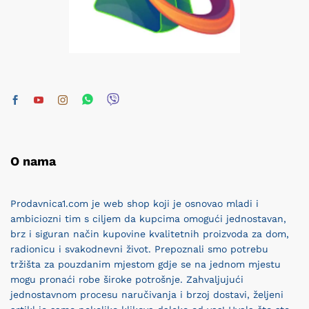
O nama
Prodavnica1.com je web shop koji je osnovao mladi i
ambiciozni tim s ciljem da kupcima omogući jednostavan,
brz i siguran način kupovine kvalitetnih proizvoda za dom,
radionicu i svakodnevni život. Prepoznali smo potrebu
tržišta za pouzdanim mjestom gdje se na jednom mjestu
mogu pronaći robe široke potrošnje. Zahvaljujući
jednostavnom procesu naručivanja i brzoj dostavi, željeni