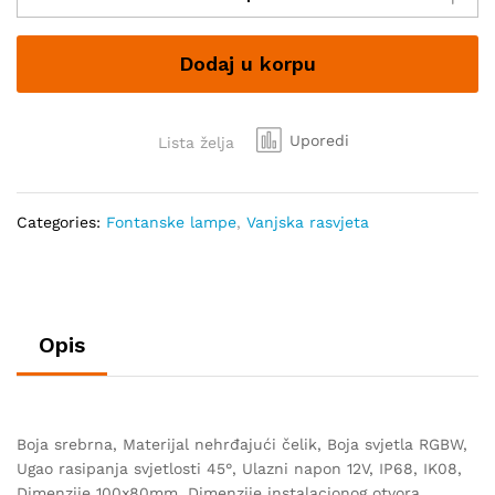
LED
za
Dodaj u korpu
bazene
Phelps
ML-
DMS
Uporedi
Lista želja
3W
quantity
Categories:
Fontanske lampe
,
Vanjska rasvjeta
Opis
Boja srebrna, Materijal nehrđajući čelik, Boja svjetla RGBW,
Ugao rasipanja svjetlosti 45°, Ulazni napon 12V, IP68, IK08,
Dimenzije 100x80mm, Dimenzije instalacionog otvora