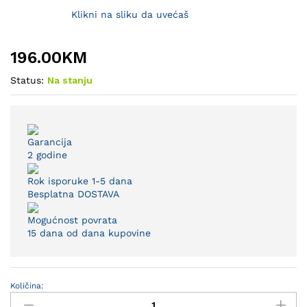
Klikni na sliku da uvećaš
196.00
KM
Status:
Na stanju
Garancija
2 godine
Rok isporuke 1-5 dana
Besplatna DOSTAVA
Mogućnost povrata
15 dana od dana kupovine
Količina:
Vrtna
lampa